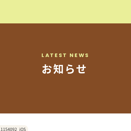
オーダ
CO
AN
LATEST NEWS
事例紹
お知らせ
スタッ
店舗ア
会社概
プライ
11154092_iOS