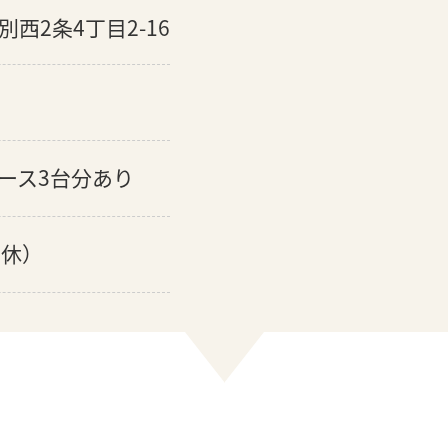
西2条4丁目2-16
ース3台分あり
定休）