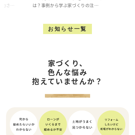
店舗アクセス
成功させ
は？事例から学ぶ家づくりの注意点
家づくりは...
会社概要
お知らせ一覧
プライバシーポリシー
NEWS &TOPICS
家づくり、
よくある質問
色んな悩み
抱えていませんか？
コラム
お知らせ
CONTACT