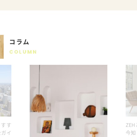
コラム
COLUMN
おすす
ZE
全ガイ
今知