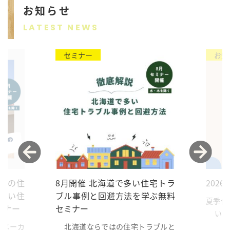
お知らせ
ご利用の流れ
LATEST NEWS
お客様の声
セミナー
お知
おうちづくりの相談会
オーダーカーテン
COMPANY
事例紹介
すめの住
8月開催 北海道で多い住宅トラ
202
ない住
ブル事例と回避方法を学ぶ無料
スタッフ紹介
夏季休
ミナー
セミナー
いつも
ウスリン
宅メーカ
北海道ならではの住宅トラブルと