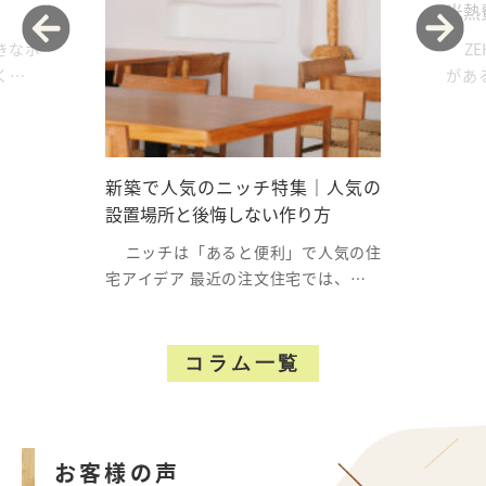
光熱
きなポ
ZE
くの方
があ
る方の.
新築で人気のニッチ特集｜人気の
設置場所と後悔しない作り方
ニッチは「あると便利」で人気の住
宅アイデア 最近の注文住宅では、「ニ
ッチ」を取...
コラム一覧
お客様の声