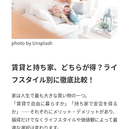
店舗アクセス
会社概要
プライバシーポリシー
photo by Unsplash
NEWS &TOPICS
賃貸と持ち家、どちらが得？ライ
よくある質問
フスタイル別に徹底比較！
コラム
家は人生で最も大きな買い物の一つ。
お知らせ
「賃貸で自由に暮らすか」「持ち家で安定を得る
か」――それぞれにメリット・デメリットがあり、
CONTACT
損得だけでなくライフスタイルや価値観によって最
適な選択は変わります。