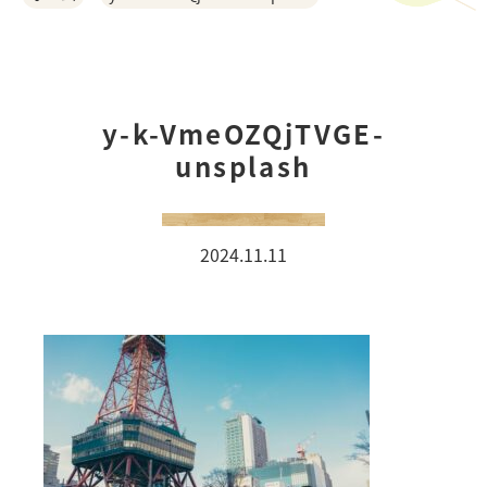
ご利用の流れ
お客様の声
y-k-VmeOZQjTVGE-
unsplash
おうちづくりの相談会
オーダーカーテン
2024.11.11
COMPANY
事例紹介
スタッフ紹介