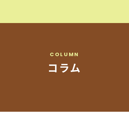
オーダ
CO
AN
COLUMN
事例紹
コラム
スタッ
店舗ア
会社概
プライ